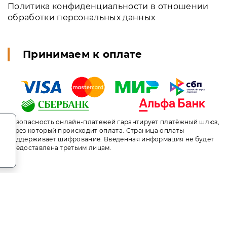
Политика конфиденциальности в отношении
обработки персональных данных
Принимаем к оплате
.
Безопасность онлайн-платежей гарантирует платёжный шлюз,
через который происходит оплата. Страница оплаты
поддерживает шифрование. Введенная информация не будет
предоставлена третьим лицам.
т носит исключительно информационный характер и ни при ка
ого кодекса Российской Федерации. За окончательным расче
ni.travel. Пансионат Undersun Vityazevo / Андерсан Витязев
ыгодное бронирование. Индивидуальный менеджер. Не являет