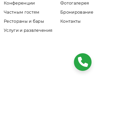
Конференции
Фотогалерея
Частным гостям
Бронирование
Рестораны и бары
Контакты
Услуги и развлечения
ких условиях результаты расчетов не являются публичной
том обращайтесь к нашим менеджерам. Данный ресурс
о. Сайт онлайн бронирования номеров. Актуальные цены,
ся официальным сайтом объекта размещения.