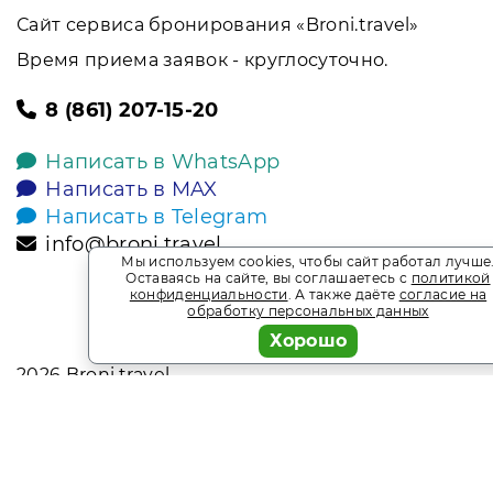
Сайт сервиса бронирования «Broni.travel»
Время приема заявок - круглосуточно.
8 (861) 207-15-20
Написать в WhatsApp
Написать в MAX
Написать в Telegram
info@broni.travel
Мы используем cookies, чтобы сайт работал лучше
Оставаясь на сайте, вы соглашаетесь с
политикой
конфиденциальности
. А также даёте
согласие на
обработку персональных данных
Хорошо
2026
Broni.travel
* Обращаем ваше внимание на то, что данный интернет-сай
офертой, определяемой положениями Статьи 437 Гражданск
является информационным сайтом сервиса бронирования Bro
прайс-листы и наличие мест. Акции и спецпредложения. В