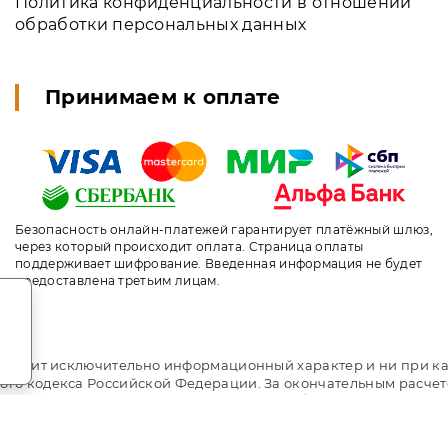
Политика конфиденциальности в отношении
обработки персональных данных
Принимаем к оплате
Безопасность онлайн-платежей гарантирует платёжный шлюз,
через который происходит оплата. Страница оплаты
поддерживает шифрование. Введенная информация не будет
предоставлена третьим лицам.
.
т носит исключительно информационный характер и ни при ка
ого кодекса Российской Федерации. За окончательным расче
ni.travel. Пансионат Undersun Vityazevo / Андерсан Витязев
ыгодное бронирование. Индивидуальный менеджер. Не являет