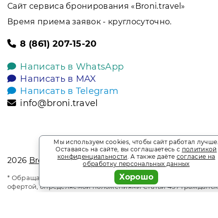
Сайт сервиса бронирования «Broni.travel»
Время приема заявок - круглосуточно.
8 (861) 207-15-20
Написать в WhatsApp
Написать в MAX
Написать в Telegram
info@broni.travel
Мы используем cookies, чтобы сайт работал лучше
Оставаясь на сайте, вы соглашаетесь с
политикой
конфиденциальности
. А также даёте
согласие на
2026
Broni.travel
обработку персональных данных
Хорошо
* Обращаем ваше внимание на то, что данный интернет-сай
офертой, определяемой положениями Статьи 437 Гражданск
является информационным сайтом сервиса бронирования Bro
прайс-листы и наличие мест. Акции и спецпредложения. В