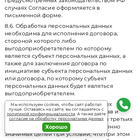
предусмотренных законодательством РФ
случаях Согласие оформляется в
письменной форме.
8.6. Обработка персональных данных
необходима для исполнения договора,
стороной которого либо
выгодоприобретателем по которому
является субъект персональных данных, а
также для заключения договора по
инициативе субъекта персональных данных
или договора, по которому субъект
персональных данных будет являться
выгодоприобретателем.
8.7. Обработка персональных данных
Мы используем cookies, чтобы сайт работал
лучше. Оставаясь на сайте, вы соглашаетесь с
необходима для осуществления прав и
политикой конфиденциальности
. А также даёте
законных интересов оператора или третьих
согласие на обработку персональных данных
лиц либо для достижения общественно
Хорошо
значимых целей при условии, что при этом