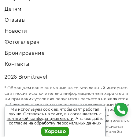
Детям
Отзывы
Новости
Фотогалерея
Бронирование
Контакты
2026
Broni.travel
* Обращаем ваше внимание на то, что данный интернет-
сайт носит исключительно информационный характер и
ни при каких условиях результаты расчетов не являются
публичной офертой, определяемой положениями Статьи
Мы используем cookies, чтобы сайт работал
437 Гражданского кодекса Российской Федерации. За
лучше. Оставаясь на сайте, вы соглашаетесь с
окончательным расчетом обращайтесь к нашим
политикой конфиденциальности
. А также даёте
менеджерам. Данный ресурс является информационным
согласие на обработку персональных данных
сайтом сервиса бронирования Broni.travel. Пансионат
Хорошо
Undersun Vityazevo / Андерсан Витязево. Сайт онлайн